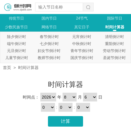
传统节日
国内节日
24节气
国际节日
少数民族节日
网络节日
其它日子
时间计算器
除夕倒计时
春节倒计时
元宵倒计时
清明倒计时
端午倒计时
七夕倒计时
中秋倒计时
重阳倒计时
元旦倒计时
妇女节倒计时
青年节倒计时
劳动节倒计时
儿童节倒计时
教师节倒计时
国庆节倒计时
圣诞节倒计时
首页
>
时间计算器
时间计算器
时间点：
年
月
日
:
:
计算