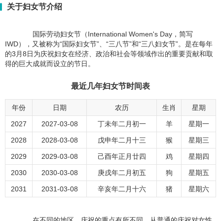
关于妇女节介绍
国际劳动妇女节（International Women's Day，简写
IWD），又被称为“国际妇女节”、“三八节”和“三八妇女节”。是在每年
的3月8日为庆祝妇女在经济、政治和社会等领域作出的重要贡献和取
得的巨大成就而设立的节日。
最近几年妇女节时间表
年份
日期
农历
生肖
星期
2027
2027-03-08
丁未年二月初一
羊
星期一
2028
2028-03-08
戊申年二月十三
猴
星期三
2029
2029-03-08
己酉年正月廿四
鸡
星期四
2030
2030-03-08
庚戌年二月初五
狗
星期五
2031
2031-03-08
辛亥年二月十六
猪
星期六
在不同的地区，庆祝的重点有所不同，从普通的庆祝对女性