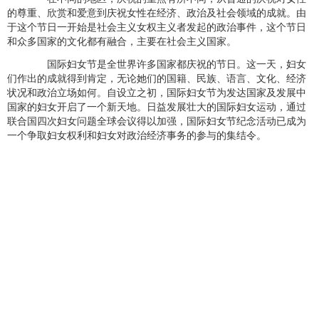
的尊重、欣赏和爱意到庆祝女性在经济、政治及社会领域的成就。由
于这个节日一开始是社会主义女权主义者发起的政治事件，这个节日
和众多国家的文化都有融合，主要在社会主义国家。
国际妇女节是全世界许多国家都庆祝的节日。这一天，妇女
们作出的成就得到肯定，无论她们的国籍、民族、语言、文化、经济
状况和政治立场如何。自设立之初，国际妇女节为发达国家及发展中
国家的妇女开启了一个新天地。日益发展壮大的国际妇女运动，通过
联合国四次妇女问题全球会议得以加强，国际妇女节纪念活动已成为
一个争取妇女权利和妇女对政治经济事务的参与的集结令。
倒计时--记录每一个精彩瞬间
Copyright © 2024
www.djs88.com
倒计时
闽ICP备2023026784号-4